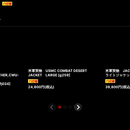
す
米軍実物 USMC COMBAT DESERT
米軍実物 JACKE
THER,CWU-
JACKET LARGE
[
g259
]
ライトジャケット
fj034
]
24,800
円
(税込)
39,800
円
(税込