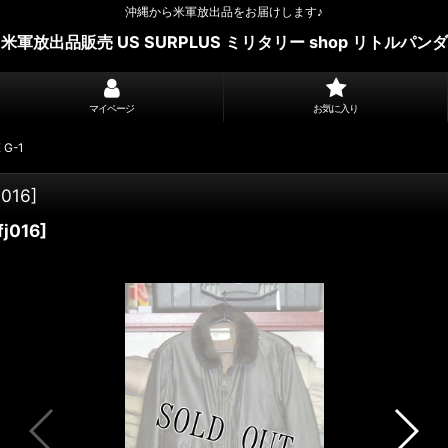
沖縄から米軍放出品をお届けします♪
米軍放出品販売 US SURPLUS ミリタリー shop リトルパンダ
マイページ
お気に入り
 G-1
j016
]
fj016
]