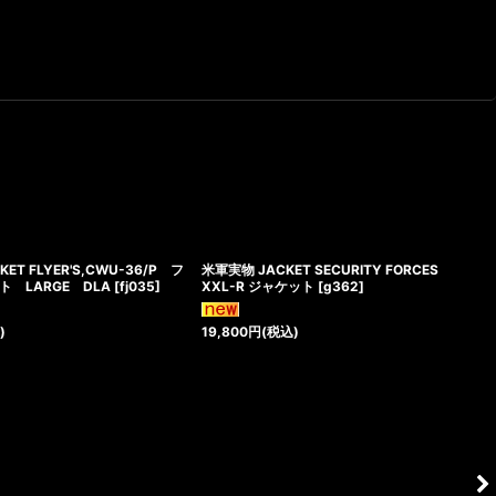
T FLYER'S,CWU-36/P フ
米軍実物 JACKET SECURITY FORCES
 LARGE DLA
[
fj035
]
XXL-R ジャケット
[
g362
]
)
19,800
円
(税込)