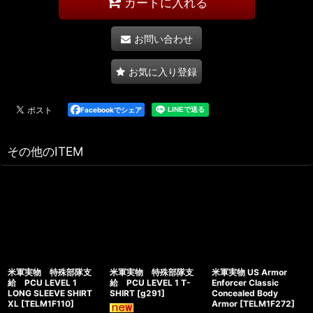
カートに入れる
お問い合わせ
お気に入り登録
Facebookでシェア
その他のITEM
米軍実物 特殊部隊支
米軍実物 特殊部隊支
米軍実物 US Armor
給 PCU LEVEL 1
給 PCU LEVEL 1 T-
Enforcer Classic
LONG SLEEVE SHIRT
SHIRT
[
g291
]
Concealed Body
XL
[
TELM1F110
]
Armor
[
TELM1F272
]