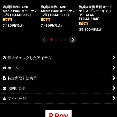
海兵隊実物 SARC
海兵隊実物 SARC
海兵隊実物 最新 オード
Medic Pack オードナン
Medic Pack オードナン
ナンス プレートキャリ
ス製
[
TELM1F259
]
ス製
[
TELM1F258
]
ア M OD
[
TELM1F105
]
7,480
円
(税込)
7,480
円
(税込)
29,800
円
(税込)
最近チェックしたアイテム
ホーム
特定商取引法表示
お問い合せ
マイページ