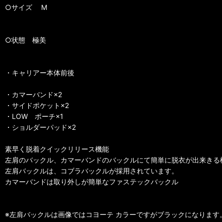
○サイズ M
○状態 極美
・キャリアー本体前後
・カマーバンド×2
・サイドポケット×2
・LOW ポーチ×1
・ショルダーパッド×2
素早く脱着クイックリリース機能
左肩のバックル、カマーバンドのバックルにて簡単に脱衣が出来きる
左肩バックルは、コブラバックルが採用されています。
カマーバンドは取り外しが簡単なファステックバックル
※左肩バックルは画像ではコヨーテ カラーですがブラックになります