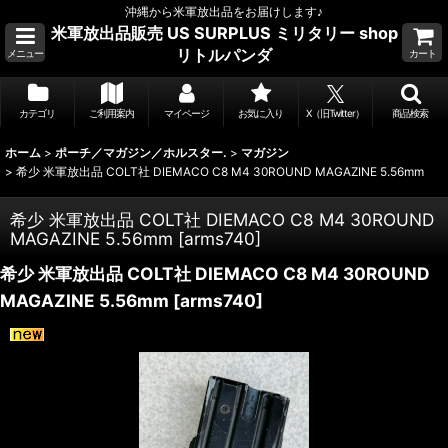
沖縄から米軍放出品をお届けします♪
米軍放出品販売 US SURPLUS ミリタリー shop
リトルパンダ
メニュー
カート
カテゴリ
ご利用案内
マイページ
お気に入り
X（旧Twitter）
商品検索
ホーム
>
ポーチ／マガジン／ホルスター.
>
マガジン
>
希少 米軍放出品 COLT社 DIEMACO C8 M4 30ROUND MAGAZINE 5.56mm
希少 米軍放出品 COLT社 DIEMACO C8 M4 30ROUND
MAGAZINE 5.56mm
[
arms740
]
希少 米軍放出品 COLT社 DIEMACO C8 M4 30ROUND
MAGAZINE 5.56mm
[
arms740
]