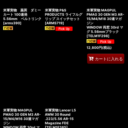
米軍実物 薬莢 ダミー
米軍実物 P&S
米軍実物 MAGPUL
カート 100連発
PRODUCTS ライフルグ
PMAG 30 GEN M3 AR-
5.56mm ベルトリンク
リップ スイッチセット
15/M4/M16 30連マガ
[
arms390
]
[
ARMS719
]
ジン
WINDOW 両窓 30rd マ
グ 5.56mmブラック
[
TELM1F298
]
12,800
円
(税込)
カートに入れる
米軍実物 MAGPUL
米軍実物 Lancer L5
PMAG 30 GEN M3 AR-
AWM 30 Round
15/M4/M16 30連マガ
.223/5.56 AR-15
ジン
Magazine FDE
WINDOW 両窓 30rd マ
[
TELM1F385
]