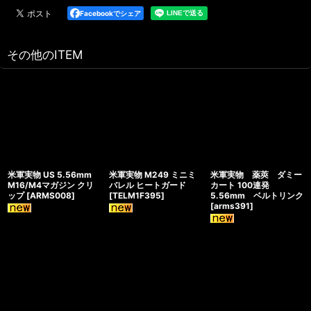
Facebookでシェア
その他のITEM
米軍実物 US 5.56mm
米軍実物 M249 ミニミ
米軍実物 薬莢 ダミー
M16/M4マガジン クリ
バレル ヒートガード
カート 100連発
ップ
[
ARMS008
]
[
TELM1F395
]
5.56mm ベルトリンク
[
arms391
]