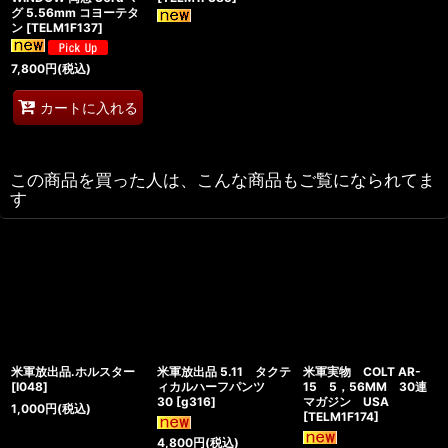
グ 5.56mm コヨーテタ
ン
[
TELM1F137
]
7,800
円
(税込)
カートに入れる
この商品を買った人は、こんな商品もご覧になられてま
す
米軍放出品.ホルスター
米軍放出品 5.11 タクテ
米軍実物 COLT AR-
[
I048
]
ィカルハーフパンツ
15 5，56MM 30連
30
[
g316
]
マガジン USA
1,000
円
(税込)
[
TELM1F174
]
4,800
円
(税込)