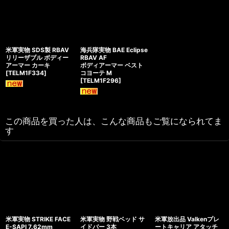
米軍実物 SDS製 RBAV
海兵隊実物 BAE Eclipse
リリーザブル ボディー
RBAV AF
アーマー カーキ
ボディアーマー ベスト
[
TELM1F334
]
コヨーテ M
[
TELM1F296
]
この商品を買った人は、こんな商品もご覧になられてま
す
米軍実物 STRIKE FACE
米軍実物 野戦ベッド サ
米軍放出品 Valkenプレ
E-SAPI 7.62mm
イドバー 3本
ートキャリア アタッチ