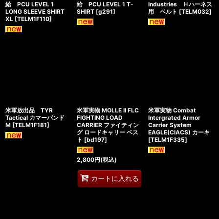
給 PCU LEVEL 1
給 PCU LEVEL 1 T-
Industries Ｈハーネス
LONG SLEEVE SHIRT
SHIRT
[
g291
]
用 ベルト
[
TELM032
]
XL
[
TELM1F110
]
米軍放出品 TYR
米軍実物 MOLLE II FLC
米軍実物 Combat
Tactical カマーバンド
FIGHTING LOAD
Intergrated Armor
M
[
TELM1F181
]
CARRIER ファイティン
Carrier System
グ ロードキャリー ベス
EAGLE(CIACS) カーキ
ト
[
bd197
]
[
TELM1F335
]
2,800
円
(税込)
カートに入れる