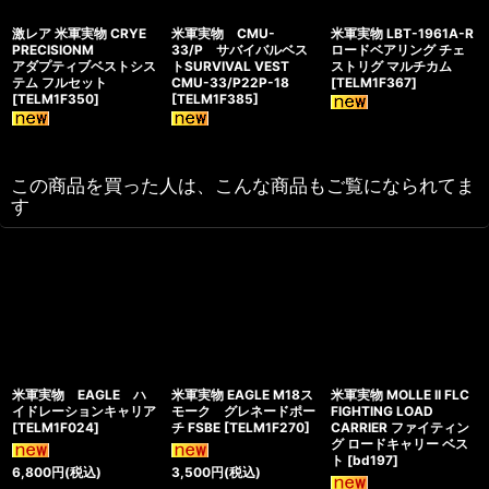
激レア 米軍実物 CRYE
米軍実物 CMU-
米軍実物 LBT-1961A-R
PRECISIONM
33/P サバイバルベス
ロードベアリング チェ
アダプティブベストシス
トSURVIVAL VEST
ストリグ マルチカム
テム フルセット
CMU-33/P22P-18
[
TELM1F367
]
[
TELM1F350
]
[
TELM1F385
]
この商品を買った人は、こんな商品もご覧になられてま
す
米軍実物 EAGLE ハ
米軍実物 EAGLE M18ス
米軍実物 MOLLE II FLC
イドレーションキャリア
モーク グレネードポー
FIGHTING LOAD
[
TELM1F024
]
チ FSBE
[
TELM1F270
]
CARRIER ファイティン
グ ロードキャリー ベス
ト
[
bd197
]
6,800
円
(税込)
3,500
円
(税込)