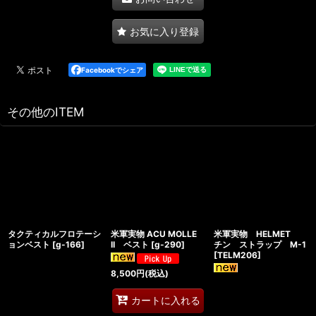
お気に入り登録
Facebookでシェア
その他のITEM
タクティカルフロテーシ
米軍実物 ACU MOLLE
米軍実物 HELMET
ョンベスト
[
g-166
]
II ベスト
[
g-290
]
チン ストラップ M-1
[
TELM206
]
8,500
円
(税込)
カートに入れる