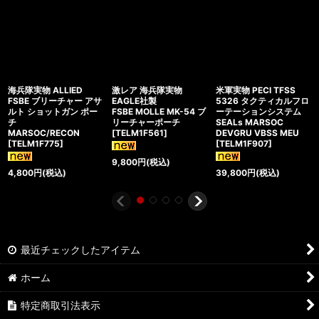
海兵隊実物 ALLIED
激レア 海兵隊実物
米軍実物 PECI TFSS
FSBE ブリーチャー アサ
EAGLE社製
5326 タクティカルフロ
ルト ショットガン ポー
FSBE MOLLE MK-54 ブ
ーテーションシステム
チ
リーチャーポーチ
SEALs MARSOC
MARSOC/RECON
[
TELM1F561
]
DEVGRU VBSS MEU
[
TELM1F775
]
[
TELM1F907
]
9,800
円
(税込)
4,800
円
(税込)
39,800
円
(税込)
最近チェックしたアイテム
ホーム
特定商取引法表示