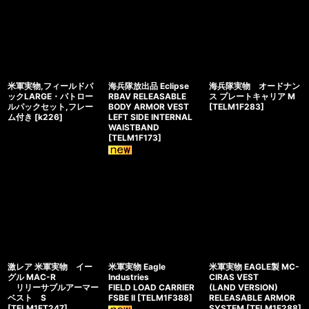
米軍実物,フィールドパ
海兵隊放出品 Eclipse
海兵隊実物 オードナン
ックLARGE・パトロー
RBAV RELEASABLE
ス プレートキャリア M
ルパックセット,フレー
BODY ARMOR VEST
[
TELM1F283
]
ム付き
[
k226
]
LEFT SIDE INTERNAL
WAISTBAND
[
TELM1F173
]
激レア 米軍実物 イー
米軍実物 Eagle
米軍実物 EAGLE製 MC-
グル MAC-R
Industries
CIRAS VEST
リリーサブルアーマー
FIELD LOAD CARRIER
(LAND VERSION)
ベスト S
FSBE II
[
TELM1F388
]
RELEASABLE ARMOR
[
TELM1FT247
]
SYSTEM
[
TELM1F288
]