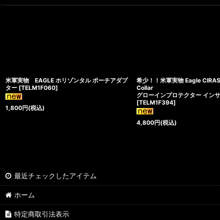
米軍実物 EAGLE ホリゾンタル ポーチアダプ
希少！！米軍実物 Eagle CIRAS Ba
ター
[
TELM1F060
]
Collar
グローインプロテクター イン
[
TELM1F394
]
1,800
円
(税込)
4,800
円
(税込)
最近チェックしたアイテム
ホーム
特定商取引法表示