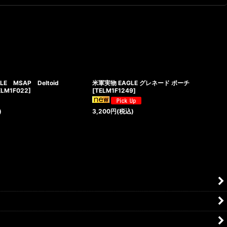
E MSAP Deltoid
米軍実物 EAGLE グレネード ポーチ
ELM1F022
]
[
TELM1F1249
]
)
3,200
円
(税込)