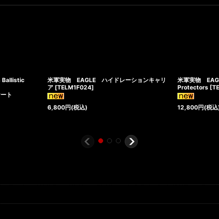
llistic
米軍実物 EAGLE ハイドレーションキャリ
米軍実物 EAGL
ア
[
TELM1F024
]
Protectors
[
T
サート
6,800
円
(税込)
12,800
円
(税込