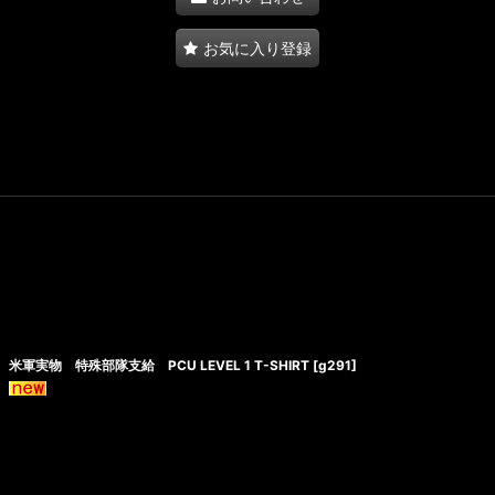
お気に入り登録
米軍実物 特殊部隊支給 PCU LEVEL 1 T-SHIRT
[
g291
]