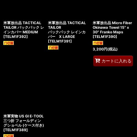
米軍放出品 TACTICAL
米軍放出品 TACTICAL
米軍放出品 Micro Fiber
TAILOR バックパック レ
TAILOR
Okinawa Towel 15" x
インカバー MEDIUM
バックパック レインカ
30" Franko Maps
[
TELM1F392
]
バー X LARGE
[
TELM1F390
]
[
TELM1F391
]
3,200
円
(税込)
カートに入れる
米軍実物 US GI E-TOOL
三つ折 フォールディン
グショベル (ケース付き)
[
TELM1F389
]