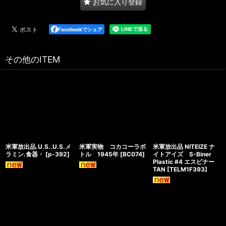
お気に入り登録
Facebookでシェア
その他のITEM
米軍放出品.U.S..U.S.メ
米軍実物 コカコーラボ
米軍放出品 NITEIZE ナ
ラミン.食器・
[
p-392
]
トル 1945年
[
BC074
]
イトアイズ S-Biner
Plastic #4 エスビナー
TAN
[
TELM1F393
]