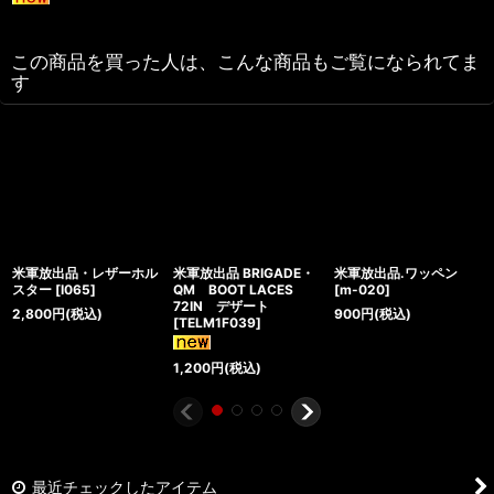
この商品を買った人は、こんな商品もご覧になられてま
す
米軍放出品・レザーホル
米軍放出品 BRIGADE・
米軍放出品.ワッペン
スター
[
I065
]
QM BOOT LACES
[
m-020
]
72IN デザート
2,800
円
(税込)
900
円
(税込)
[
TELM1F039
]
1,200
円
(税込)
最近チェックしたアイテム