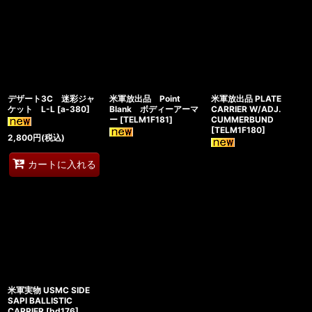
デザート3C 迷彩ジャ
米軍放出品 Point
米軍放出品 PLATE
ケット L-L
[
a-380
]
Blank ボディーアーマ
CARRIER W/ADJ.
ー
[
TELM1F181
]
CUMMERBUND
[
TELM1F180
]
2,800
円
(税込)
カートに入れる
米軍実物 USMC SIDE
SAPI BALLISTIC
CARRIER
[
bd176
]