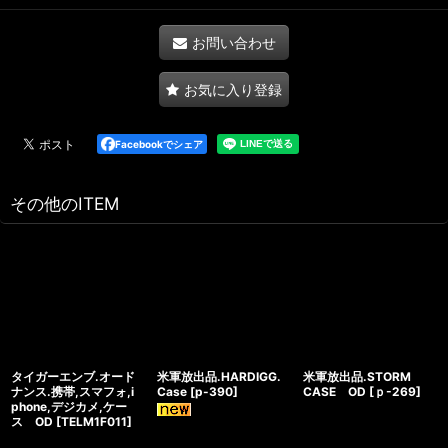
お問い合わせ
お気に入り登録
Facebookでシェア
その他のITEM
タイガーエンブ.オード
米軍放出品.HARDIGG.
米軍放出品.STORM
ナンス.携帯,スマフォ,i
Case
[
p-390
]
CASE OD
[
ｐ-269
]
phone,デジカメ,ケー
ス OD
[
TELM1F011
]