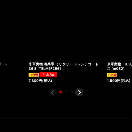
す
ガード
米軍実物 海兵隊 ミリタリー トレンチコート
米軍実物 U,S
36 S
[
TELM1F256
]
ス
[
m082
]
7,800
円
(税込)
1,500
円
(税込)