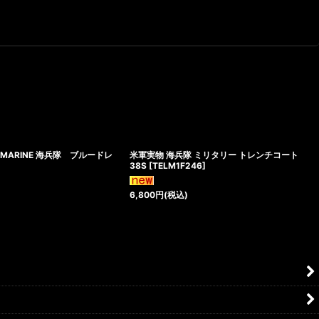
,MARINE 海兵隊 ブルードレ
米軍実物 海兵隊 ミリタリー トレンチコート
38S
[
TELM1F246
]
6,800
円
(税込)