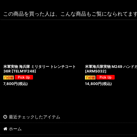
この商品を買った人は、こんな商品もご覧になられてま
米軍実物 海兵隊 ミリタリー トレンチコート
米軍海兵隊実物 M249 ハンド
36R
[
TELM1F248
]
[
ARMS032
]
7,800
円
(税込)
14,800
円
(税込)
最近チェックしたアイテム
ホーム