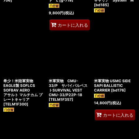
706
]
ト L
[
g-719
]
キャリア System M
[
bd185
]
9,800
円
(税込)
カートに入れる
希少！米陸軍実物
米軍実物 CMU-
米軍実物 USMC SIDE
EAGLE製 SOFLCS
33/P サバイバルベス
SAPI BALLISTIC
SOFBAV AERO
トSURVIVAL VEST
CARRIER
[
bd176
]
アサルト マルチカム プ
CMU-33/P22P-18
レートキャリア
[
TELM1F357
]
14,800
円
(税込)
[
TELM1F300
]
カートに入れる