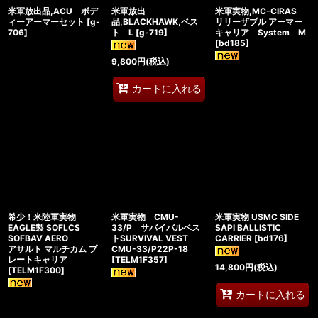
米軍放出品,ACU ボデ
米軍放出
米軍実物,MC-CIRAS
ィーアーマーセット
[
g-
品,BLACKHAWK,ベス
リリーザブル アーマー
706
]
ト L
[
g-719
]
キャリア System M
[
bd185
]
9,800
円
(税込)
カートに入れる
希少！米陸軍実物
米軍実物 CMU-
米軍実物 USMC SIDE
EAGLE製 SOFLCS
33/P サバイバルベス
SAPI BALLISTIC
SOFBAV AERO
トSURVIVAL VEST
CARRIER
[
bd176
]
アサルト マルチカム プ
CMU-33/P22P-18
レートキャリア
[
TELM1F357
]
14,800
円
(税込)
[
TELM1F300
]
カートに入れる