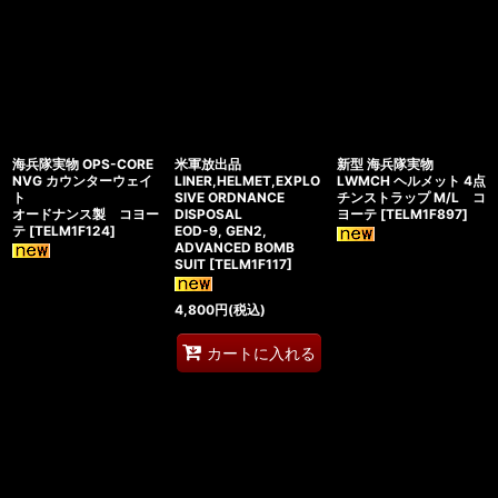
海兵隊実物 OPS-CORE
米軍放出品
新型 海兵隊実物
NVG カウンターウェイ
LINER,HELMET,EXPLO
LWMCH ヘルメット 4点
ト
SIVE ORDNANCE
チンストラップ M/L コ
オードナンス製 コヨー
DISPOSAL
ヨーテ
[
TELM1F897
]
テ
[
TELM1F124
]
EOD-9, GEN2,
ADVANCED BOMB
SUIT
[
TELM1F117
]
4,800
円
(税込)
カートに入れる