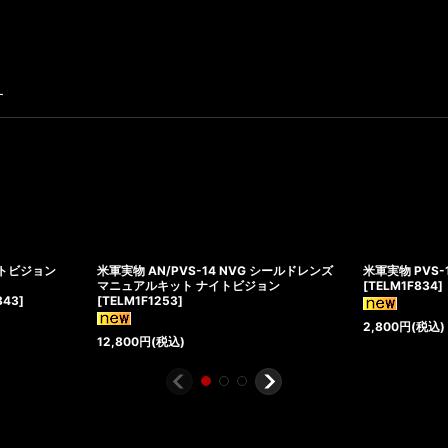
す
ナイトビジョン
米軍実物 AN/PVS-14 NVG シールドレンズ
米軍実物 PVS
マニュアルキット ナイトビジョン
[
TELM1F834
]
843
]
[
TELM1F1253
]
2,800
円
(税込)
12,800
円
(税込)