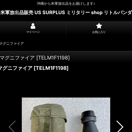
沖縄から米軍放出品をお届けします♪
米軍放出品販売 US SURPLUS ミリタリー shop リトルパンダ
マイページ
お気に入り
ER マグニファイア
ER マグニファイア
[
TELM1F1198
]
R マグニファイア
[
TELM1F1198
]