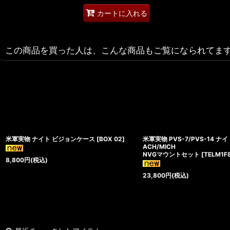
カートに入れる
この商品を買った人は、こんな商品もご覧になられてま
米軍実物 ナイト ビジョンケース
[
BOX 02
]
米軍実物 PVS-7/PVS-14 
ACH/MICH
NVGマウントセット
[
TELM1F
8,800
円
(税込)
23,800
円
(税込)