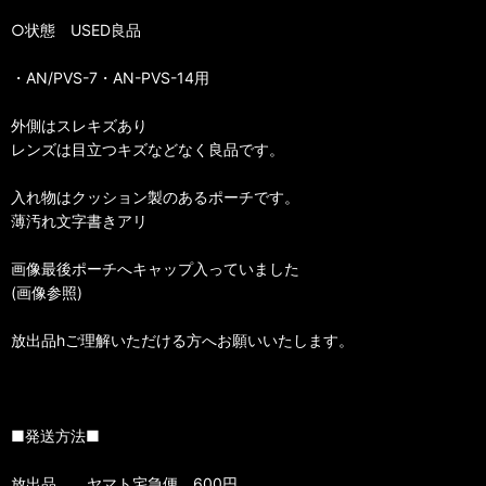
○状態 USED良品
・AN/PVS-7・AN-PVS-14用
外側はスレキズあり
レンズは目立つキズなどなく良品です。
入れ物はクッション製のあるポーチです。
薄汚れ文字書きアリ
画像最後ポーチへキャップ入っていました
(画像参照)
放出品hご理解いただける方へお願いいたします。
■発送方法■
放出品 ヤマト宅急便 600円