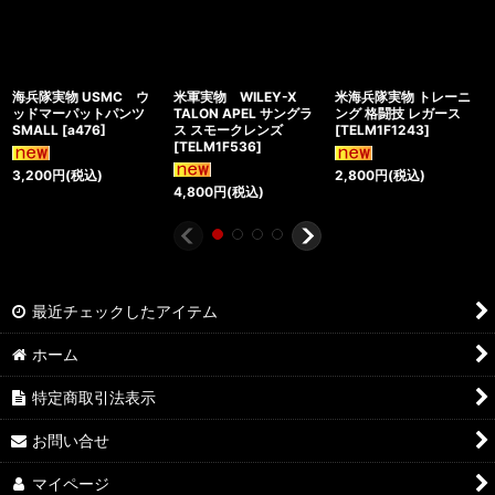
海兵隊実物 USMC ウ
米軍実物 WILEY-X
米海兵隊実物 トレーニ
ッドマーパットパンツ
TALON APEL サングラ
ング 格闘技 レガース
SMALL
[
a476
]
ス スモークレンズ
[
TELM1F1243
]
[
TELM1F536
]
3,200
円
(税込)
2,800
円
(税込)
4,800
円
(税込)
最近チェックしたアイテム
ホーム
特定商取引法表示
お問い合せ
マイページ