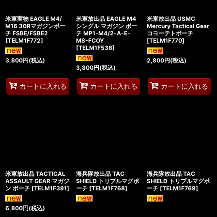
米軍実物 EAGLE M4/
米軍放出品 EAGLE M4
米軍放出品 USMC
M16 30Rマガジンポー
シングル マガジン ポー
Mercury Tactical Gear
チ FSBE/FSBE2
チ MP1-M4/2-A-E-
コヨーテトポーチ
[
TELM1F772
]
MS-FCOY
[
TELM1F770
]
[
TELM1F536
]
3,800
円
(税込)
2,800
円
(税込)
3,800
円
(税込)
カートに入れる
カートに入れる
カートに入れる
米軍放出品 TACTICAL
海兵隊放出品 TAC
海兵隊放出品 TAC
ASSAULT GEAR マガジ
SHIELD トリプルマグポ
SHIELD トリプルマグポ
ン ポーチ
[
TELM1F391
]
ーチ
[
TELM1F768
]
ーチ
[
TELM1F769
]
6,800
円
(税込)