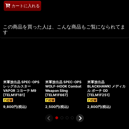
カートに入れる
この商品を買った人は、こんな商品もご覧になられてま
す
米軍放出品 SPEC-OPS
米軍放出品 SPEC-OPS
米軍放出品
レッグホルスター
WOLF-HOOK Combat
BLACKHAWK! メディカ
VAPOR コヨーテ M9
Weapon Sling
ル ポーチ OD
[
TELM1F181
]
[
TELM1F667
]
[
TELM1F251
]
9,800
円
(税込)
2,500
円
(税込)
2,800
円
(税込)