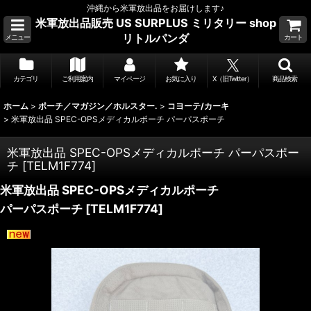
沖縄から米軍放出品をお届けします♪
米軍放出品販売 US SURPLUS ミリタリー shop
リトルパンダ
メニュー
カート
カテゴリ
ご利用案内
マイページ
お気に入り
X（旧Twitter）
商品検索
ホーム
>
ポーチ／マガジン／ホルスター.
>
コヨーテ/カーキ
>
米軍放出品 SPEC-OPSメディカルポーチ パーパスポーチ
米軍放出品 SPEC-OPSメディカルポーチ パーパスポー
チ
[
TELM1F774
]
米軍放出品 SPEC-OPSメディカルポーチ
パーパスポーチ
[
TELM1F774
]