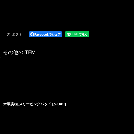
Facebookでシェア
その他のITEM
米軍実物,スリーピングパッド
[
o-049
]