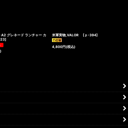
0 A2 グレネード ランチャー カ
米軍実物,VALOR
[
ｐ-394
]
023
]
4,800
円
(税込)
)