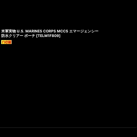
米軍実物 U.S. MARINES CORPS MCCS エマージェンシー
防水クリアー ポーチ
[
TELM1F809
]