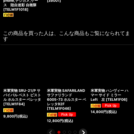
phone,デジカメ,ケー
[
zb001
]
ス 陸自迷彩 自衛隊
[
TELM1F1018
]
この商品を買った人は、こんな商品もご覧になられてま
す
米軍実物 SRU-21/P サ
米軍実物 SAFARILAND
米軍実物 ハンヴィー ハ
バイバル ベスト ピスト
サファリランド
マー サイド ミラー
ル ホルスター ベレッタ
6005-73 ホルスター ベ
Left 左
[
TELM1F06
]
[
TELM1F84
]
レッタ92F
[
TELM1F046
]
14,800
円
(税込)
9,800
円
(税込)
12,800
円
(税込)