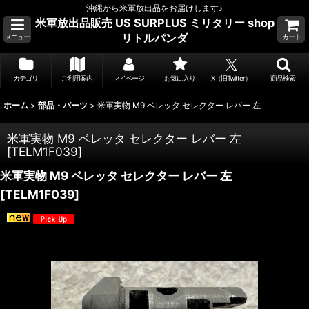
沖縄から米軍放出品をお届けします♪
米軍放出品販売 US SURPLUS ミリタリー shop
リトルパンダ
メニュー
カート
カテゴリ
ご利用案内
マイページ
お気に入り
X（旧Twitter）
商品検索
ホーム
>
部品・パーツ
>
米軍実物 M9 ベレッタ セレクター レバー 左
米軍実物 M9 ベレッタ セレクター レバー 左
[
TELM1F039
]
米軍実物 M9 ベレッタ セレクター レバー 左
[
TELM1F039
]