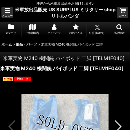
沖縄から米軍放出品をお届けします♪
米軍放出品販売 US SURPLUS ミリタリー shop
リトルパンダ
メニュー
カート
カテゴリ
ご利用案内
マイページ
お気に入り
X（旧Twitter）
商品検索
ホーム
>
部品・パーツ
>
米軍実物 M240 機関銃 バイポッド 二脚
米軍実物 M240 機関銃 バイポッド 二脚
[
TELM1F040
]
米軍実物 M240 機関銃 バイポッド 二脚
[
TELM1F040
]