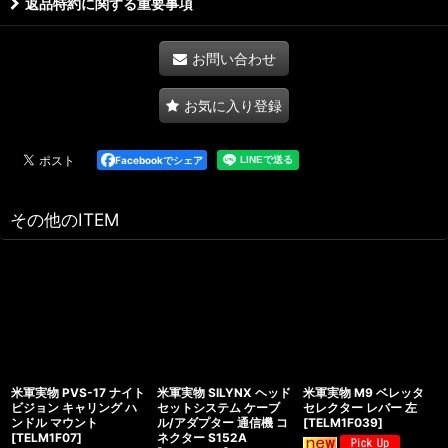
返品特約に関する重要事項
お問い合わせ
お気に入り登録
Facebookでシェア
その他のITEM
米軍実物 PVS-17 ナイト
米軍実物 SILYNX ヘッド
米軍実物 M9 ベレッタ
ビジョン キャリング ハ
セットシステム ケーブ
セレクター レバー 左
ンドル マウント
ル/アダプター 通信機 コ
[
TELM1F039
]
[
TELM1F07
]
ネクター S152A