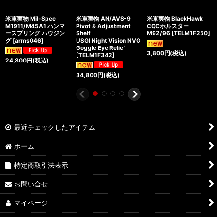
米軍実物 Mil-Spec
米軍実物 AN/AVS-9
米軍実物 BlackHawk
M1911/M45A1 ハンマ
Pivot & Adjustment
CQCホルスター
ースプリング ハウジン
Shelf
M92/96
[
TELM1F250
]
グ
[
arms046
]
USGI Night Vision NVG
Goggle Eye Relief
3,800
円
(税込)
[
TELM1F342
]
24,800
円
(税込)
34,800
円
(税込)
最近チェックしたアイテム
ホーム
特定商取引法表示
お問い合せ
マイページ