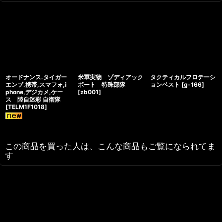
オードナンス.タイガー
米軍実物 ゾディアック
タクティカルフロテーシ
エンブ.携帯,スマフォ,i
ボート 特殊部隊
ョンベスト
[
g-166
]
phone,デジカメ,ケー
[
zb001
]
ス 陸自迷彩 自衛隊
[
TELM1F1018
]
この商品を買った人は、こんな商品もご覧になられてま
す