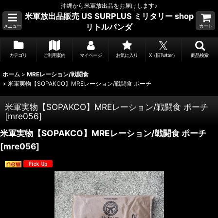
沖縄から米軍放出品をお届けします♪
米軍放出品販売 US SURPLUS ミリタリー shop
リトルパンダ
メニュー
カート
カテゴリ
ご利用案内
マイページ
お気に入り
X（旧Twitter）
商品検索
ホーム
>
MREレーション/戦闘食
>
米軍実物【SOPAKCO】MREレーション/戦闘食 ポーチ
米軍実物【SOPAKCO】MREレーション/戦闘食 ポーチ
[
mre056
]
米軍実物【SOPAKCO】MREレーション/戦闘食 ポーチ
[
mre056
]