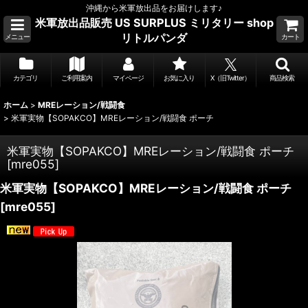
沖縄から米軍放出品をお届けします♪
米軍放出品販売 US SURPLUS ミリタリー shop
リトルパンダ
メニュー
カート
カテゴリ
ご利用案内
マイページ
お気に入り
X（旧Twitter）
商品検索
ホーム
>
MREレーション/戦闘食
>
米軍実物【SOPAKCO】MREレーション/戦闘食 ポーチ
米軍実物【SOPAKCO】MREレーション/戦闘食 ポーチ
[
mre055
]
米軍実物【SOPAKCO】MREレーション/戦闘食 ポーチ
[
mre055
]