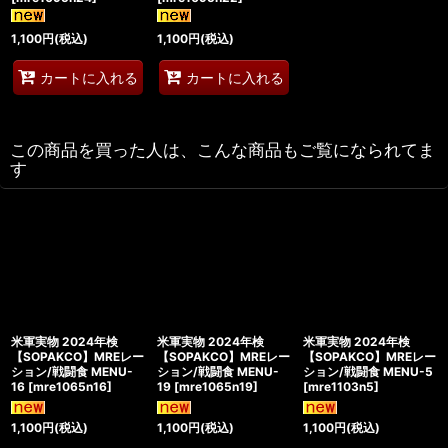
1,100
円
(税込)
1,100
円
(税込)
カートに入れる
カートに入れる
この商品を買った人は、こんな商品もご覧になられてま
す
米軍実物 2024年検
米軍実物 2024年検
米軍実物 2024年検
【SOPAKCO】MREレー
【SOPAKCO】MREレー
【SOPAKCO】MREレー
ション/戦闘食 MENU-
ション/戦闘食 MENU-
ション/戦闘食 MENU-5
16
[
mre1065n16
]
19
[
mre1065n19
]
[
mre1103n5
]
1,100
円
(税込)
1,100
円
(税込)
1,100
円
(税込)