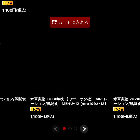
1,100
円
(税込)
カートに入れる
す
ーション/戦闘食
米軍実物 2024年検 【ワーニック社】 MREレ
米軍実物 202
ーション/戦闘食 MENU-12
[
mre1092-12
]
ーション/戦闘食 
1,100
円
(税込)
1,100
円
(税込)