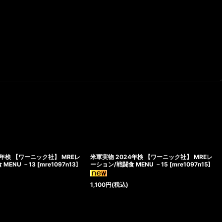
4年検 【ワーニック社】 MREレ
米軍実物 2024年検 【ワーニック社】 MREレ
MENU －13
[
mre1097n13
]
ーション/戦闘食 MENU －15
[
mre1097n15
]
1,100
円
(税込)