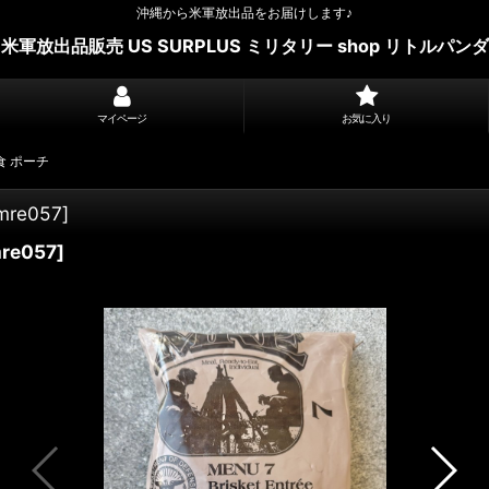
沖縄から米軍放出品をお届けします♪
米軍放出品販売 US SURPLUS ミリタリー shop リトルパンダ
マイページ
お気に入り
食 ポーチ
mre057
]
re057
]