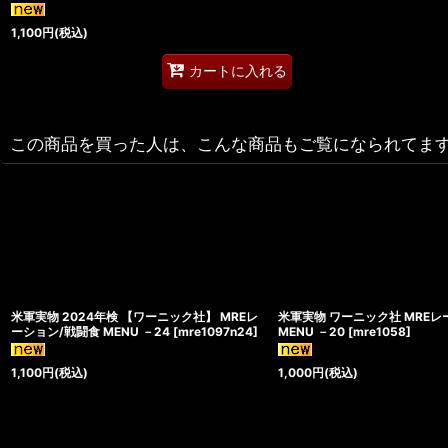
1,100
円
(税込)
カートに入れる
この商品を買った人は、こんな商品もご覧になられてま
米軍実物 2024年検 【ワーニック社】 MREレ
米軍実物 ワーニック社 MREレ
ーション/戦闘食 MENU －24
[
mre1097n24
]
MENU －20
[
mre1058
]
1,100
円
(税込)
1,000
円
(税込)