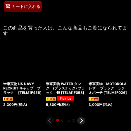
カートに入れる
この商品を買った人は、こんな商品もご覧になられてま
す
米軍実物 US NAVY
米軍実物 WATER タン
米軍実物 MOTOROLA
RECRUIT キャップ ブ
ク (プラスチック) ブラ
レザー ブラック ラジ
ラック
[
TELM1F455
]
ック ❷
[
TELM1F058
]
オポーチ
[
TELM1F026
]
2,300
円
(税込)
5,800
円
(税込)
3,000
円
(税込)