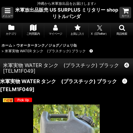
沖縄から米軍放出品をお届けします♪
米軍放出品販売 US SURPLUS ミリタリー shop
リトルパンダ
メニュー
カート
カテゴリ
ご利用案内
マイページ
お気に入り
X（旧Twitter）
商品検索
ホーム
>
ウオータータンク／ジョグ／ジェリ缶
>
米軍実物 WATER タンク (プラスチック) ブラック ❹
米軍実物 WATER タンク (プラスチック) ブラック ❹
[
TELM1F049
]
米軍実物 WATER タンク (プラスチック) ブラック ❹
[
TELM1F049
]