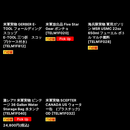
米軍実物 GERBER E-
米軍放出品 Five Star
海兵隊実物 軍用ガソリ
TOOL フォールディング
Gear ポンチョ
ン MSR USMC 22oz
スコップ
[
TELM1F020
]
650ml フューエル ボト
E-TOOL 三つ折 スコッ
ル マルチ燃料
プ(ケース付き)
[
TELM1F028
]
[
TELM1F812
]
激レア!! 米軍実物 ビンテ
米軍実物 SCEPTER
ージ 36 Gallon Water
CANADA US ウォータ
Storage Bag 水タンク
ー缶 (プラスチック)
[
TELM1F040
]
OD
[
TELM1F032
]
24,800
円
(税込)