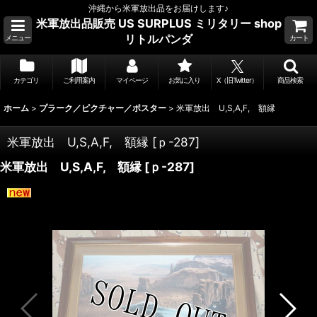
沖縄から米軍放出品をお届けします♪
米軍放出品販売 US SURPLUS ミリタリー shop
リトルパンダ
メニュー
カート
カテゴリ
ご利用案内
マイページ
お気に入り
X（旧Twitter）
商品検索
ホーム
>
プラーク／ピクチャー／ポスター
>
米軍放出 U,S,A,F, 額縁
米軍放出 U,S,A,F, 額縁
[
ｐ-287
]
米軍放出 U,S,A,F, 額縁
[
ｐ-287
]