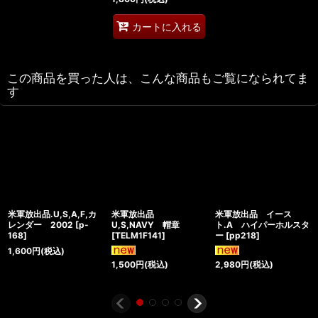
カートに入れる
この商品を買った人は、こんな商品もご覧になられてま
す
米軍放出品.U,S,A,F,カ
米軍放出品
米軍放出品 イース
レンダー 2002
[
p-
U,S,NAVY 帽章
ト.A ハイパーホルスタ
168
]
[
TELM1F141
]
ー
[
pp218
]
1,600
円
(税込)
1,500
円
(税込)
2,980
円
(税込)