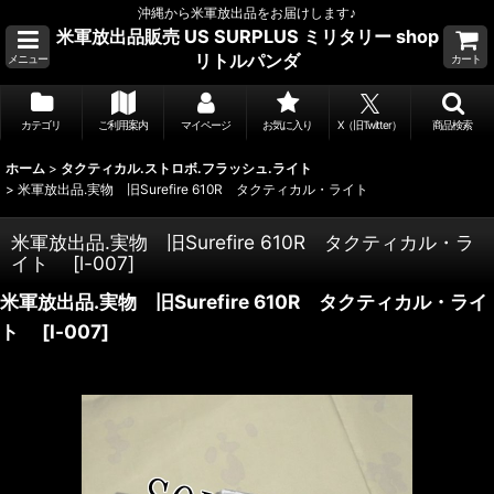
沖縄から米軍放出品をお届けします♪
米軍放出品販売 US SURPLUS ミリタリー shop
リトルパンダ
メニュー
カート
カテゴリ
ご利用案内
マイページ
お気に入り
X（旧Twitter）
商品検索
ホーム
>
タクティカル.ストロボ.フラッシュ.ライト
>
米軍放出品.実物 旧Surefire 610R タクティカル・ライト
米軍放出品.実物 旧Surefire 610R タクティカル・ラ
イト
[
l-007
]
米軍放出品.実物 旧Surefire 610R タクティカル・ライ
ト
[
l-007
]