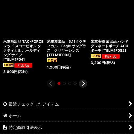
米軍放出品 TAC-FORCE
米軍放出品 5.11タクテ
米軍実物 放出品 ハンド
レッド スコーピオン タ
ィカル Eagle サングラ
グレネードポーチ ACU
クティカル ホールディ
ス クリヤーレンズ
ポーチ
[
TELM1F082
]
ング ナイフ
[
TELM1F003
]
[
TELM1F04
]
3,200
円
(税込)
1,200
円
(税込)
3,800
円
(税込)
最近チェックしたアイテム
ホーム
特定商取引法表示