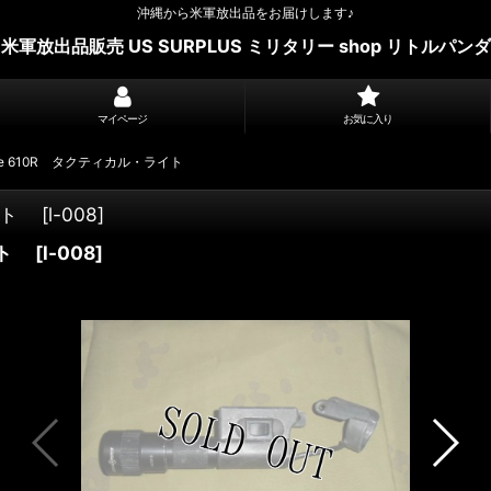
沖縄から米軍放出品をお届けします♪
米軍放出品販売 US SURPLUS ミリタリー shop リトルパンダ
マイページ
お気に入り
ire 610R タクティカル・ライト
ライト
[
l-008
]
イト
[
l-008
]