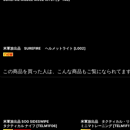
米軍放出品 SUREFIRE ヘルメットライト
[
L002
]
この商品を買った人は、こんな商品もご覧になられてま
米軍放出品 SOG SIDESWIPE
米軍放出品 タクティカル・リ
タクティカル ナイフ
[
TELM1F06
]
ミニマトレーニング
[
TELM1F1