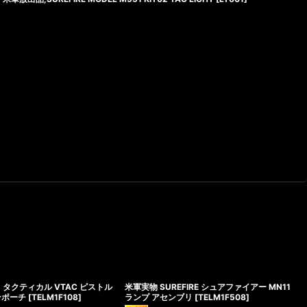
1 タクティカル VTAC ピストル
米軍実物 SUREFIRE シュアファイアー MN11
ンポーチ
[
TELM1F108
]
ランプ アセンブリ
[
TELM1F508
]