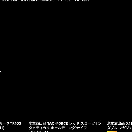
す
サーチTR103
米軍放出品 TAC-FORCE レッド スコーピオン
米軍放出品 5.1
11
]
タクティカル ホールディング ナイフ
ダブル マガジ