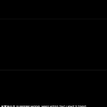
米軍放出品,SUREFIRE MODEL M951 KIT02 TAC LIGHT
[
LT001
]