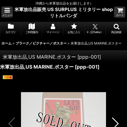
沖縄から米軍放出品をお届けします♪
米軍放出品販売 US SURPLUS ミリタリー shop
リトルパンダ
メニュー
カート
カテゴリ
ご利用案内
マイページ
お気に入り
X（旧Twitter）
商品検索
ホーム
>
プラーク／ピクチャー／ポスター
>
米軍放出品,US MARINE.ポスター
米軍放出品,US MARINE.ポスター
[
ppp-001
]
米軍放出品,US MARINE.ポスター
[
ppp-001
]