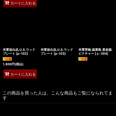
カートに入れる
米軍放出品,U,S,ウッド
米軍放出品,U,S,ウッド
米軍実物,硫黄島.星条旗.
プレート
[
p-102
]
プレート
[
p-103
]
ピクチャー
[
ｐ-394
]
1,800
円
(税込)
カートに入れる
この商品を買った人は、こんな商品もご覧になられてま
す