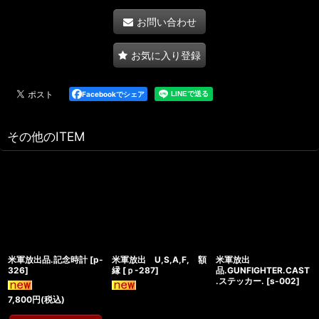
お問い合わせ
お気に入り登録
Facebookでシェア
その他のITEM
米軍放出品.記念時計
[
p-
米軍放出 U,S,A,F, 額
米軍放出
326
]
縁
[
ｐ-287
]
品.GUNFIGHTER.CAST
.ステッカー.
[
s-002
]
7,800
円
(税込)