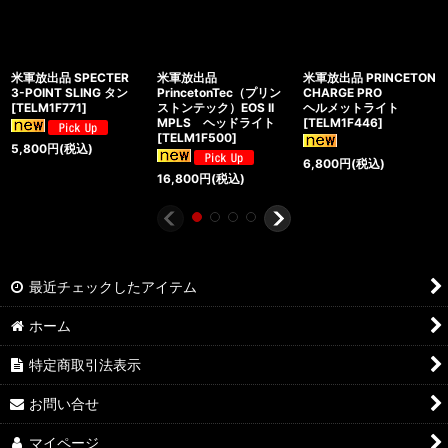
米軍放出品 SPECTER
米軍放出品
米軍放出品 PRINCETON
3-POINT SLING タン
PrincetonTec（プリン
CHARGE PRO
[
TELM1F771
]
ストンテック）EOS II
ヘルメットライト
MPLS ヘッドライト
[
TELM1F446
]
[
TELM1F500
]
5,800
円
(税込)
6,800
円
(税込)
16,800
円
(税込)
最近チェックしたアイテム
ホーム
特定商取引法表示
お問い合せ
マイページ