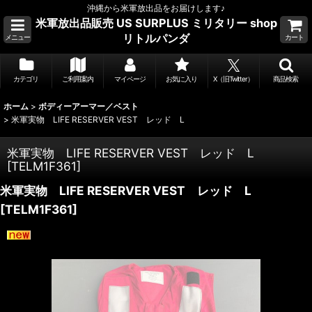
沖縄から米軍放出品をお届けします♪
米軍放出品販売 US SURPLUS ミリタリー shop
リトルパンダ
メニュー
カート
カテゴリ
ご利用案内
マイページ
お気に入り
X（旧Twitter）
商品検索
ホーム
>
ボディーアーマー／ベスト
>
米軍実物 LIFE RESERVER VEST レッド L
米軍実物 LIFE RESERVER VEST レッド L
[
TELM1F361
]
米軍実物 LIFE RESERVER VEST レッド L
[
TELM1F361
]