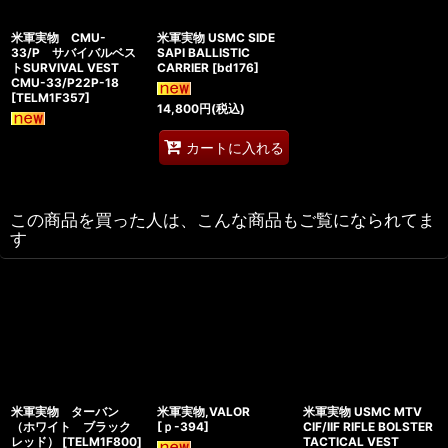
米軍実物 CMU-
米軍実物 USMC SIDE
33/P サバイバルベス
SAPI BALLISTIC
トSURVIVAL VEST
CARRIER
[
bd176
]
CMU-33/P22P-18
[
TELM1F357
]
14,800
円
(税込)
カートに入れる
この商品を買った人は、こんな商品もご覧になられてま
す
米軍実物 ターバン
米軍実物,VALOR
米軍実物 USMC MTV
（ホワイト ブラック
[
ｐ-394
]
CIF/IIF RIFLE BOLSTER
レッド）
[
TELM1F800
]
TACTICAL VEST