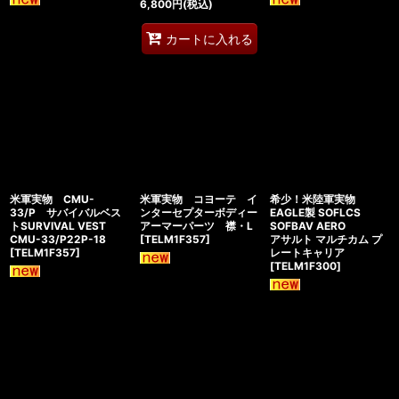
6,800
円
(税込)
カートに入れる
米軍実物 CMU-
米軍実物 コヨーテ イ
希少！米陸軍実物
33/P サバイバルベス
ンターセプターボディー
EAGLE製 SOFLCS
トSURVIVAL VEST
アーマーパーツ 襟・L
SOFBAV AERO
CMU-33/P22P-18
[
TELM1F357
]
アサルト マルチカム プ
[
TELM1F357
]
レートキャリア
[
TELM1F300
]