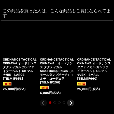
この商品を買った人は、こんな商品もご覧になられてま
す
ORDNANCE TACTICAL
ORDNANCE TACTICAL
ORDNANCE TACTICAL
OKINAWA オードナンス
OKINAWA オードナン
OKINAWA オードナンス
タクティカル ガンファ
ス タクティカル
タクティカル ガンファ
イターベルト CB マル
Small Dump Pouch（ス
イターベルト CB マル
チ/BK LARGE
モールダンプポーチ）マ
チ/BK SMALL
[
TELM1F658
]
ルチ コーデュラ
[
TELM1F660
]
[
TELM1F256
]
25,800
円
(税込)
25,800
円
(税込)
5,980
円
(税込)