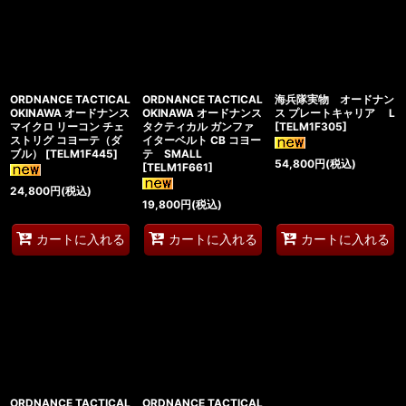
ORDNANCE TACTICAL
ORDNANCE TACTICAL
海兵隊実物 オードナン
OKINAWA オードナンス
OKINAWA オードナンス
ス プレートキャリア L
マイクロ リーコン チェ
タクティカル ガンファ
[
TELM1F305
]
ストリグ コヨーテ（ダ
イターベルト CB コヨー
ブル）
[
TELM1F445
]
テ SMALL
54,800
円
(税込)
[
TELM1F661
]
24,800
円
(税込)
19,800
円
(税込)
カートに入れる
カートに入れる
カートに入れる
ORDNANCE TACTICAL
ORDNANCE TACTICAL