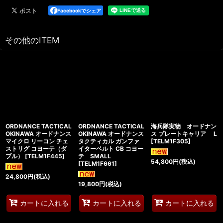
Facebookでシェア
その他のITEM
ORDNANCE TACTICAL
ORDNANCE TACTICAL
海兵隊実物 オードナン
OKINAWA オードナンス
OKINAWA オードナンス
ス プレートキャリア L
マイクロ リーコン チェ
タクティカル ガンファ
[
TELM1F305
]
ストリグ コヨーテ（ダ
イターベルト CB コヨー
ブル）
[
TELM1F445
]
テ SMALL
54,800
円
(税込)
[
TELM1F661
]
24,800
円
(税込)
19,800
円
(税込)
カートに入れる
カートに入れる
カートに入れる