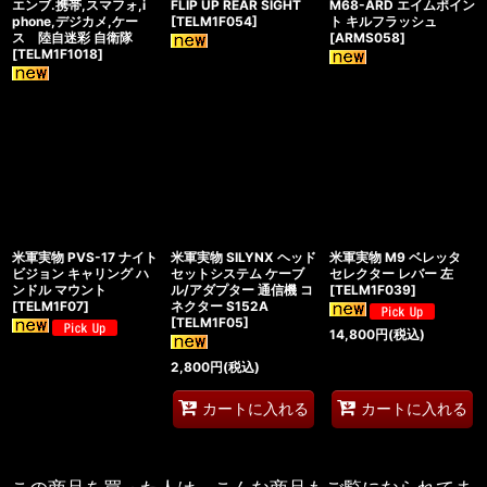
エンブ.携帯,スマフォ,i
FLIP UP REAR SIGHT
M68-ARD エイムポイン
phone,デジカメ,ケー
[
TELM1F054
]
ト キルフラッシュ
ス 陸自迷彩 自衛隊
[
ARMS058
]
[
TELM1F1018
]
米軍実物 PVS-17 ナイト
米軍実物 SILYNX ヘッド
米軍実物 M9 ベレッタ
ビジョン キャリング ハ
セットシステム ケーブ
セレクター レバー 左
ンドル マウント
ル/アダプター 通信機 コ
[
TELM1F039
]
[
TELM1F07
]
ネクター S152A
[
TELM1F05
]
14,800
円
(税込)
2,800
円
(税込)
カートに入れる
カートに入れる