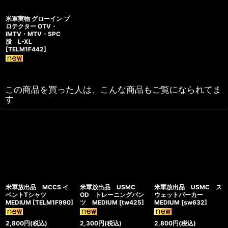
米軍実物 グローイン プ
ロテクター OTV・
IMTV・MTV・SPC
股 L-XL
[
TELM1F442
]
この商品を買った人は、こんな商品もご覧になられてま
す
米軍放出品 MCCS イ
米軍放出品 USMC
米軍放出品 USMC ス
ベントTシャツ
OD トレーニングパン
ウェットパーカー
MEDIUM
[
TELM1F990
]
ツ MEDIUM
[
tw425
]
MEDIUM
[
sw632
]
2,800
円
(税込)
2,300
円
(税込)
2,800
円
(税込)