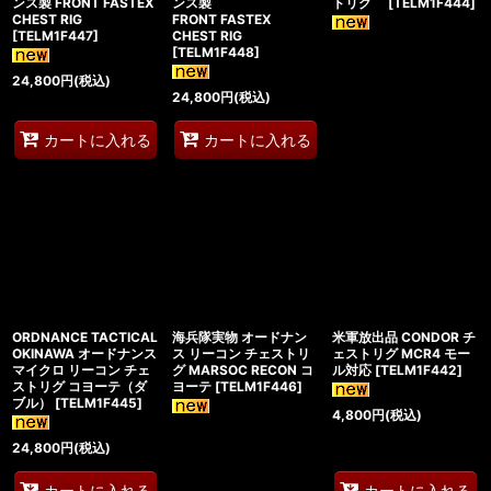
ンス製 FRONT FASTEX
ンス製
トリグ
[
TELM1F444
]
CHEST RIG
FRONT FASTEX
[
TELM1F447
]
CHEST RIG
[
TELM1F448
]
24,800
円
(税込)
24,800
円
(税込)
カートに入れる
カートに入れる
ORDNANCE TACTICAL
海兵隊実物 オードナン
米軍放出品 CONDOR チ
OKINAWA オードナンス
ス リーコン チェストリ
ェストリグ MCR4 モー
マイクロ リーコン チェ
グ MARSOC RECON コ
ル対応
[
TELM1F442
]
ストリグ コヨーテ（ダ
ヨーテ
[
TELM1F446
]
ブル）
[
TELM1F445
]
4,800
円
(税込)
24,800
円
(税込)
カートに入れる
カートに入れる