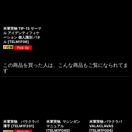
米軍実物 TIP-15 サーマ
ル アイデンティフィケ
ーション 個人識別 パネ
ル
[
TELM1F06
]
この商品を買った人は、こんな商品もご覧になられてま
す
米軍実物 バラクラバ
米軍実物. マシンガン
米軍実物 バラクラバ
薄手
[
TELM1F201
]
マニュアル
VALACLAVAS
[
TELM1F040
]
[
TELM1F004
]