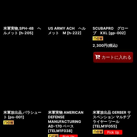
米軍実物,SPH-4B ヘ
US ARMY ACH ヘル
SCUBAPRO グロー
ルメット
[
h-205
]
メット M
[
h-222
]
ブ XXL
[
gp-002
]
2,300
円
(税込)
カートに入れる
米軍放出品,パラシュー
米軍実物 AMERICAN
米軍放出品 GERBER サ
ト
[
ps-001
]
DEFENSE
スペンション マルチプ
MANUFACTURING
ライヤー ツール
AD-170 ベース
[
TELM1F055
]
[
TELM1F038
]