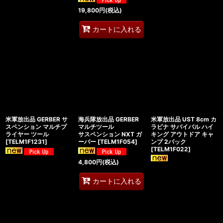
19,800
円
(税込)
カートに入れる
米軍放出品 GERBER サ
海兵隊放出品 GERBER
米軍放出品 UST 8cm カ
スペンション マルチプ
マルチツール
ラビナ サバイバル ハイ
ライヤー ツール
サスペンション NXT ガ
キング アウトドア キャ
[
TELM1F1231
]
ーバー
[
TELM1F054
]
ンプ 2パック
[
TELM1F022
]
4,800
円
(税込)
カートに入れる