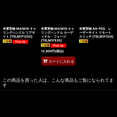
米軍実物 M4/M16 キャ
米軍実物 M4/M16 キャ
米軍実物 AN-PEQ レ
リングハンドル リアサ
リングハンドル カーデ
ーザーサイト リモート
イト
[
TELM1F1255
]
ィナル・フォージ
スイッチ
[
TELM1F324
]
[
TELM1F535
]
12,800
円
(税込)
カートに入れる
この商品を買った人は、こんな商品もご覧になられてま
す