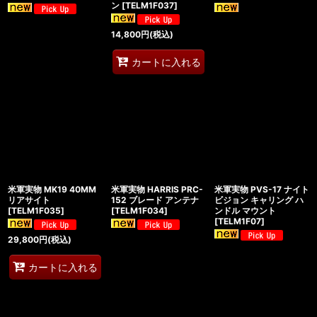
ン
[
TELM1F037
]
14,800
円
(税込)
カートに入れる
米軍実物 MK19 40MM
米軍実物 HARRIS PRC-
米軍実物 PVS-17 ナイト
リアサイト
152 ブレード アンテナ
ビジョン キャリング ハ
[
TELM1F035
]
[
TELM1F034
]
ンドル マウント
[
TELM1F07
]
29,800
円
(税込)
カートに入れる