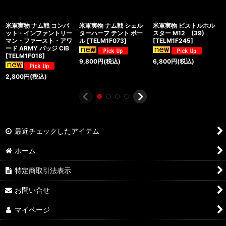
米軍実物 ナム戦 コンバ
米軍実物 ナム戦 シェル
米軍実物 ピストルホル
ット・インファントリー
ターハーフ テント ポー
スター M12 (39)
マン・ファースト・アワ
ル
[
TELM1F073
]
[
TELM1F245
]
ード ARMY バッジ CIB
[
TELM1F018
]
9,800
円
(税込)
6,800
円
(税込)
2,800
円
(税込)
最近チェックしたアイテム
ホーム
特定商取引法表示
お問い合せ
マイページ