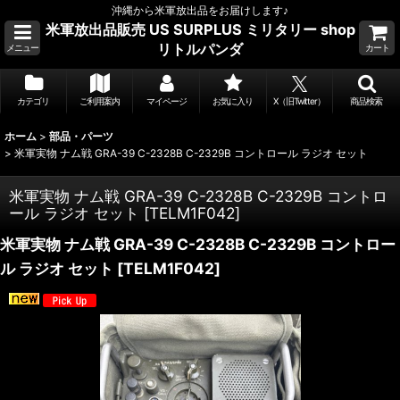
沖縄から米軍放出品をお届けします♪
米軍放出品販売 US SURPLUS ミリタリー shop
リトルパンダ
メニュー
カート
カテゴリ
ご利用案内
マイページ
お気に入り
X（旧Twitter）
商品検索
ホーム
>
部品・パーツ
>
米軍実物 ナム戦 GRA-39 C-2328B C-2329B コントロール ラジオ セット
米軍実物 ナム戦 GRA-39 C-2328B C-2329B コントロ
ール ラジオ セット
[
TELM1F042
]
米軍実物 ナム戦 GRA-39 C-2328B C-2329B コントロー
ル ラジオ セット
[
TELM1F042
]