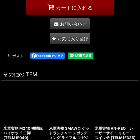
カートに入れる
お問い合わせ
お気に入り登録
Facebookでシェア
その他のITEM
米軍実物 M240 機関銃
米軍実物 SMAWロ ケッ
米軍実物 AN-PEQ レ
バイポッド 二脚
トランチャー スポッテ
ーザーサイト リモート
[
TELM1F040
]
ィング ライフル マガジ
スイッチ
[
TELM1F325
]